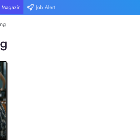
Magazin
Job Alert
ing
ng