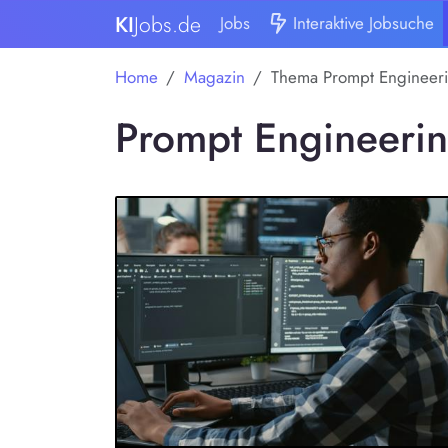
KI
Jobs.de
Jobs
Interaktive Jobsuche
Home
Magazin
Thema Prompt Engineer
Prompt Engineeri